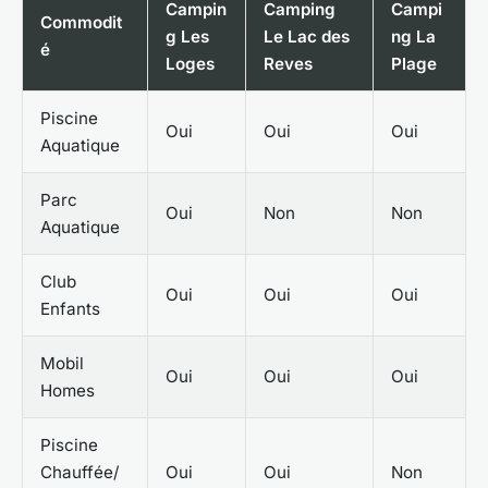
Campin
Camping
Campi
Commodit
g Les
Le Lac des
ng La
é
Loges
Reves
Plage
Piscine
Oui
Oui
Oui
Aquatique
Parc
Oui
Non
Non
Aquatique
Club
Oui
Oui
Oui
Enfants
Mobil
Oui
Oui
Oui
Homes
Piscine
Chauffée/
Oui
Oui
Non