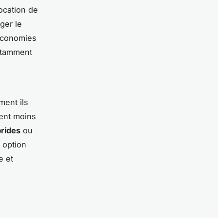
ocation de
ger le
 économies
notamment
ment ils
ment moins
brides
ou
 option
e et