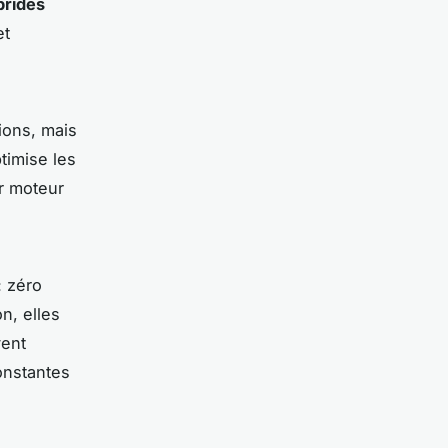
brides
et
ions, mais
timise les
ur moteur
: zéro
n, elles
vent
onstantes