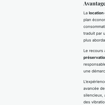
Avantage
La
location
plan économ
consommati
traduit par 
plus aborda
Le recours 
préservati
responsable
une démar
L’expérienc
avancée de 
silencieux,
des vibrati