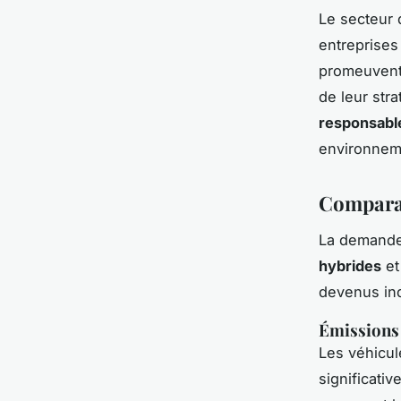
Le secteur 
entreprises
promeuvent 
de leur str
responsabl
environneme
Comparai
La demande
hybrides
e
devenus ind
Émissions 
Les véhicul
significati