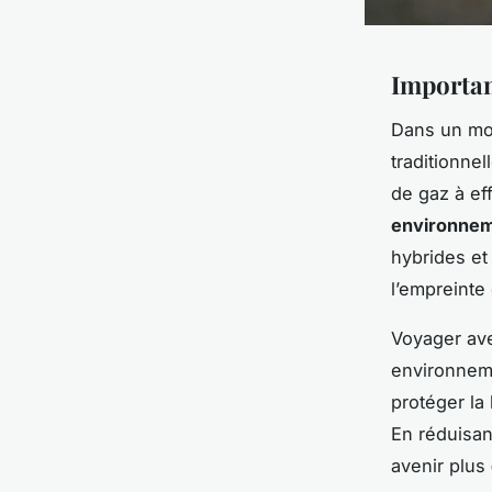
Importan
Dans un mo
traditionne
de gaz à eff
environnem
hybrides et
l’empreinte
Voyager ave
environneme
protéger la
En réduisan
avenir plus