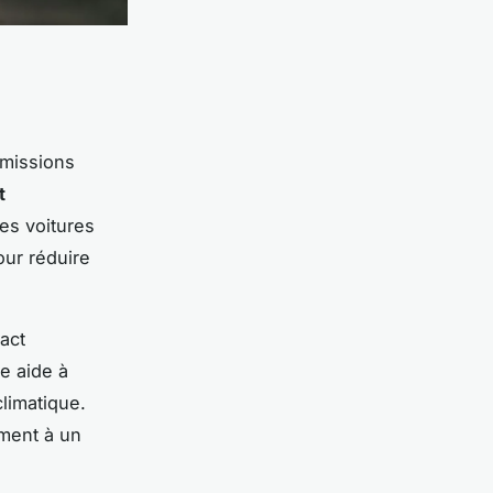
émissions
t
les voitures
our réduire
act
ne aide à
climatique.
ement à un