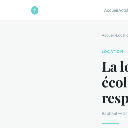
Accueil
Actu
Accueil
›
Locati
LOCATION
La l
écol
res
Raphaël — 21