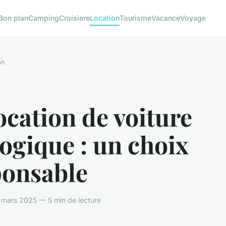
Bon plan
Camping
Croisiere
Location
Tourisme
Vacance
Voyage
on
ocation de voiture
ogique : un choix
ponsable
 mars 2025 — 5 min de lecture