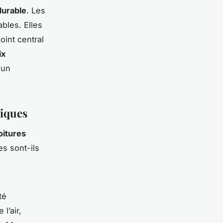
urable
. Les
bles. Elles
oint central
ix
 un
giques
oitures
es sont-ils
té
l’air,