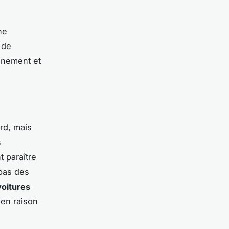
ne
 de
nnement et
rd, mais
s
t paraître
bas des
voitures
 en raison