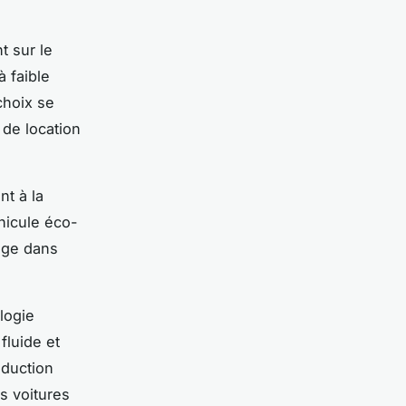
t sur le
 faible
choix se
 de location
nt à la
hicule éco-
yage dans
logie
fluide et
éduction
s voitures