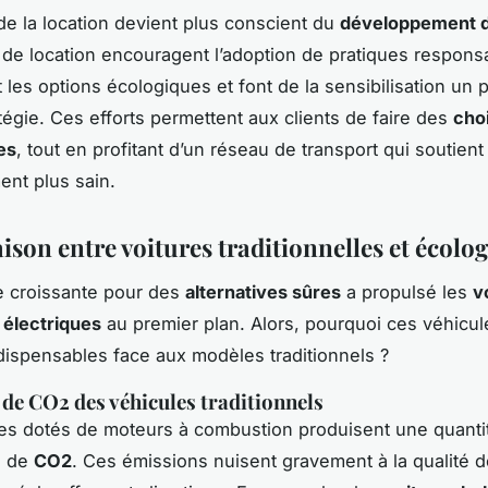
de la location devient plus conscient du
développement d
 de location encouragent l’adoption de pratiques responsa
les options écologiques et font de la sensibilisation un p
atégie. Ces efforts permettent aux clients de faire des
cho
es
, tout en profitant d’un réseau de transport qui soutient
nt plus sain.
son entre voitures traditionnelles et écolo
 croissante pour des
alternatives sûres
a propulsé les
v
t
électriques
au premier plan. Alors, pourquoi ces véhicul
ispensables face aux modèles traditionnels ?
de CO2 des véhicules traditionnels
es dotés de moteurs à combustion produisent une quanti
ve de
CO2
. Ces émissions nuisent gravement à la qualité de 